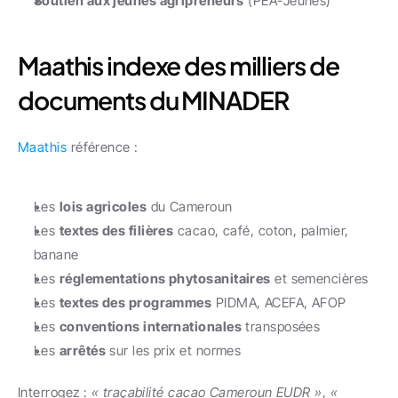
Soutien aux jeunes agripreneurs
 (PEA-Jeunes)
Maathis indexe des milliers de 
documents du MINADER
Maathis
 référence :
Les 
lois agricoles
 du Cameroun
Les 
textes des filières
 cacao, café, coton, palmier, 
banane
Les 
réglementations phytosanitaires
 et semencières
Les 
textes des programmes
 PIDMA, ACEFA, AFOP
Les 
conventions internationales
 transposées
Les 
arrêtés
 sur les prix et normes
Interrogez : 
« traçabilité cacao Cameroun EUDR »
, 
« 