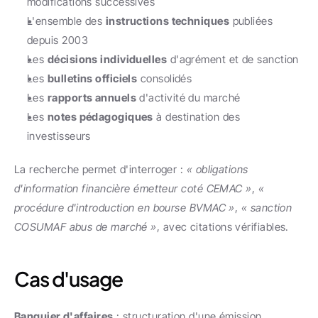
modifications successives
L'ensemble des 
instructions techniques
 publiées 
depuis 2003
Les 
décisions individuelles
 d'agrément et de sanction
Les 
bulletins officiels
 consolidés
Les 
rapports annuels
 d'activité du marché
Les 
notes pédagogiques
 à destination des 
investisseurs
La recherche permet d'interroger : 
« obligations 
d'information financière émetteur coté CEMAC »
, 
« 
procédure d'introduction en bourse BVMAC »
, 
« sanction 
COSUMAF abus de marché »
, avec citations vérifiables.
Cas d'usage
Banquier d'affaires
 : structuration d'une émission 