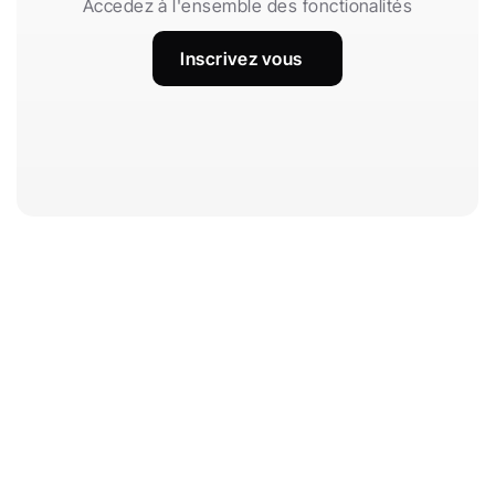
Accedez à l'ensemble des fonctionalités
Inscrivez vous
Maathis
R
e
c
h
e
r
c
h
e
r. 
C
o